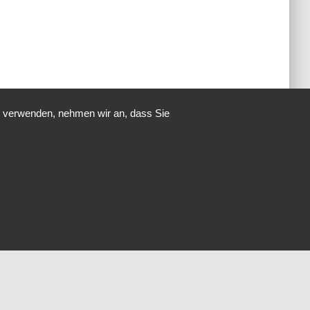
u verwenden, nehmen wir an, dass Sie
Hestia | Entwickelt von
ThemeIsle